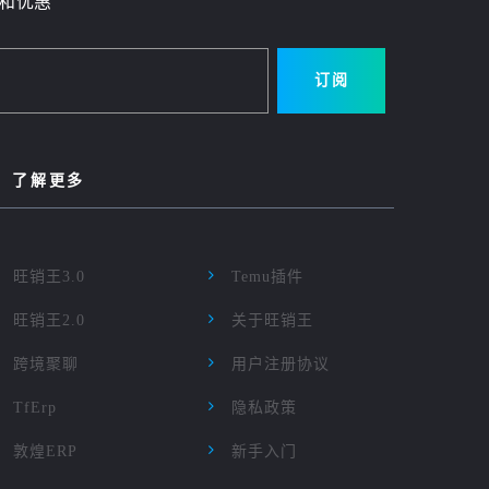
和优惠
订阅
了解更多
旺销王3.0
Temu插件
旺销王2.0
关于旺销王
跨境聚聊
用户注册协议
TfErp
隐私政策
敦煌ERP
新手入门