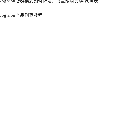
Voghion店群模式如何新增、批量编辑品牌/尺码表
Voghion产品刊登教程