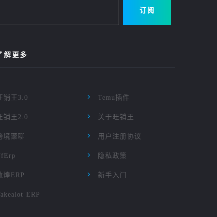
订阅
了解更多
旺销王3.0
Temu插件
旺销王2.0
关于旺销王
跨境聚聊
用户注册协议
TfErp
隐私政策
敦煌ERP
新手入门
akealot ERP