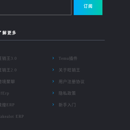
订阅
了解更多
旺销王3.0
Temu插件
旺销王2.0
关于旺销王
跨境聚聊
用户注册协议
TfErp
隐私政策
敦煌ERP
新手入门
akealot ERP