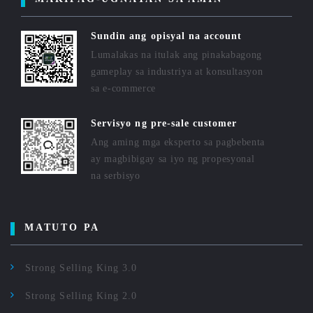
Sundin ang opisyal na account
Lumalakas na itulak ang pinakabagong
gameplay sa industriya at konsultasyon
sa e-commerce
Servisyo ng pre-sale customer
Ang aming mga eksperto sa pagbebenta
ay magbibigay sa iyo ng propesyonal
na serbisyo
MATUTO PA
Strong Selling King 3.0
Strong Selling King 2.0