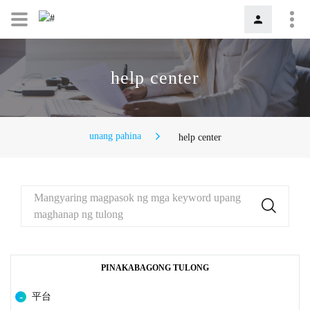
help center
unang pahina
help center
Mangyaring magpasok ng mga keyword upang
maghanap ng tulong
PINAKABAGONG TULONG
平台