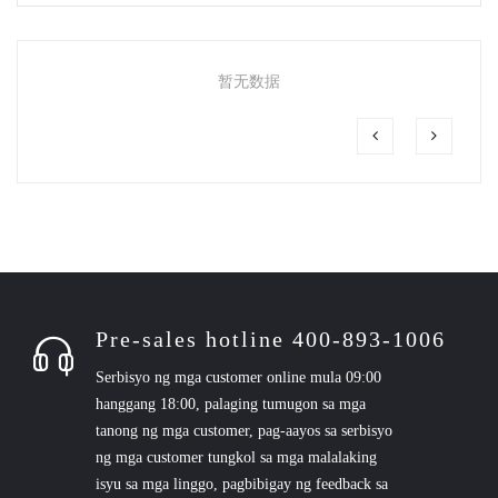
暂无数据
Pre-sales hotline 400-893-1006
Serbisyo ng mga customer online mula 09:00
hanggang 18:00, palaging tumugon sa mga
tanong ng mga customer, pag-aayos sa serbisyo
ng mga customer tungkol sa mga malalaking
isyu sa mga linggo, pagbibigay ng feedback sa