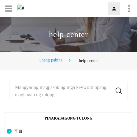
help center
unang pahina
help center
Mangyaring magpasok ng mga keyword upang
maghanap ng tulong
PINAKABAGONG TULONG
平台