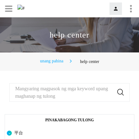
help center
unang pahina
help center
Mangyaring magpasok ng mga keyword upang
maghanap ng tulong
PINAKABAGONG TULONG
平台