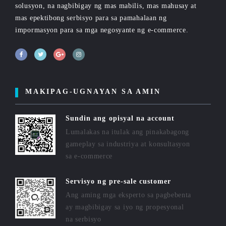
solusyon, na nagbibigay ng mas mabilis, mas mahusay at
mas epektibong serbisyo para sa pamahalaan ng
impormasyon para sa mga negosyante ng e-commerce.
MAKIPAG-UGNAYAN SA AMIN
Sundin ang opisyal na account
Lumalakas na itulak ang pinakabagong
gameplay sa industriya at konsultasyon
sa e-commerce
Servisyo ng pre-sale customer
Ang aming mga eksperto sa pagbebenta
ay magbibigay sa iyo ng propesyonal
na serbisyo