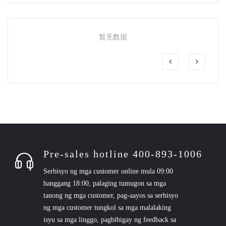
暂无数据
Pre-sales hotline 400-893-1006
Serbisyo ng mga customer online mula 09:00
hanggang 18:00, palaging tumugon sa mga
tanong ng mga customer, pag-aayos sa serbisyo
ng mga customer tungkol sa mga malalaking
isyu sa mga linggo, pagbibigay ng feedback sa