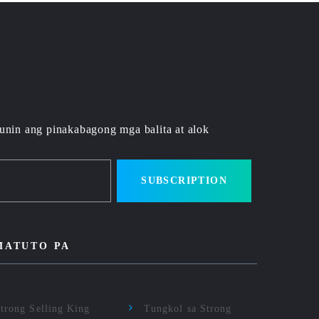
unin ang pinakabagong mga balita at alok
SUBSCRIPTION
MATUTO PA
trong Selling King
Tungkol sa Strong