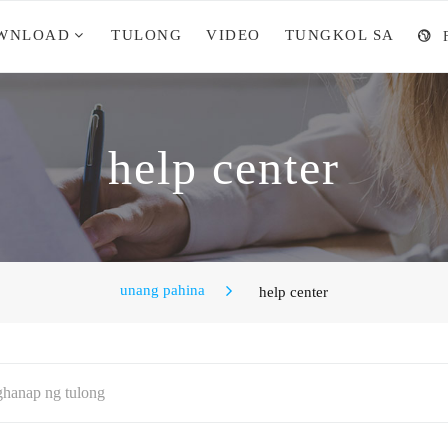
WNLOAD
TULONG
VIDEO
TUNGKOL SA
help center
unang pahina
help center
hanap ng tulong