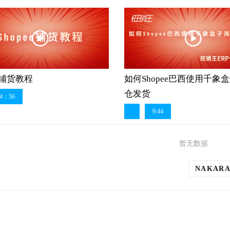
ee铺货教程
如何Shopee巴西使用千象
仓发货
4：56
9:44
暂无数据
NAKARA