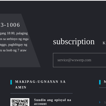
93-1006
gang 18:00, palaging
subscription
s sa serbisyo ng mga
K
inggo, pagbibigay ng
yu sa loob ng 7 araw
service@wxwerp.com
MAKIPAG-UGNAYAN SA
AMIN
Sundin ang opisyal na
S
account