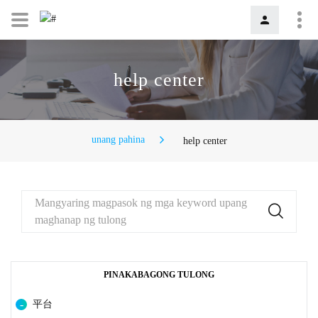
help center
unang pahina
help center
Mangyaring magpasok ng mga keyword upang
maghanap ng tulong
PINAKABAGONG TULONG
平台