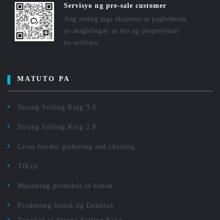
Servisyo ng pre-sale customer
Ang aming mga eksperto sa pagbebenta
ay magbibigay sa iyo ng propesyonal
na serbisyo
MATUTO PA
Strong Selling King 3.0
Strong Selling King 2.0
Cross border gathering and chatting
TfErp
Maraming produkto sa buhok
Produtong buhok ng Doudian