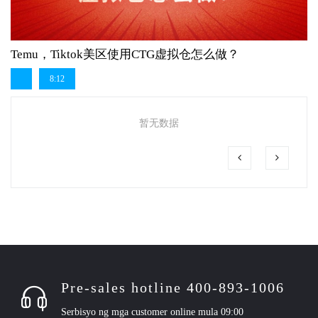
Temu，Tiktok美区使用CTG虚拟仓怎么做？
8:12
暂无数据
Pre-sales hotline 400-893-1006
Serbisyo ng mga customer online mula 09:00