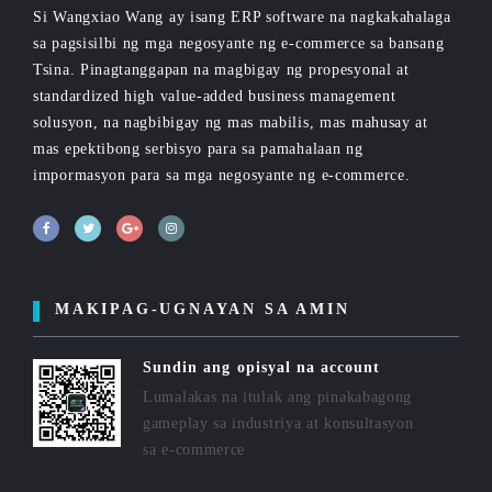
Si Wangxiao Wang ay isang ERP software na nagkakahalaga
sa pagsisilbi ng mga negosyante ng e-commerce sa bansang
Tsina. Pinagtanggapan na magbigay ng propesyonal at
standardized high value-added business management
solusyon, na nagbibigay ng mas mabilis, mas mahusay at
mas epektibong serbisyo para sa pamahalaan ng
impormasyon para sa mga negosyante ng e-commerce.
MAKIPAG-UGNAYAN SA AMIN
Sundin ang opisyal na account
Lumalakas na itulak ang pinakabagong
gameplay sa industriya at konsultasyon
sa e-commerce