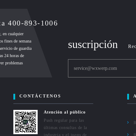
nta 400-893-1006
, en cualquier
suscripción
los fines de semana
Rec
 servicio de guardia
las 24 horas de
lver problemas
service@wxwerp.com
CONTÁCTENOS
Atención al público
Push regular para las
R
últimas consultas de la
industria y el juego de
R