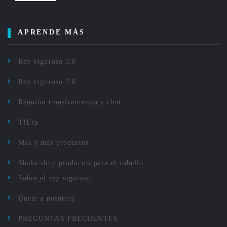
APRENDE MÁS
Rey vigoroso 3.0
Rey vigoroso 2.0
Reunión transfronteriza y chat
TfErp
Más y más productos
Shake shop productos para el cabello
Sobre el rey vigoroso
Únete a nosotros
PREGUNTAS FRECUENTES