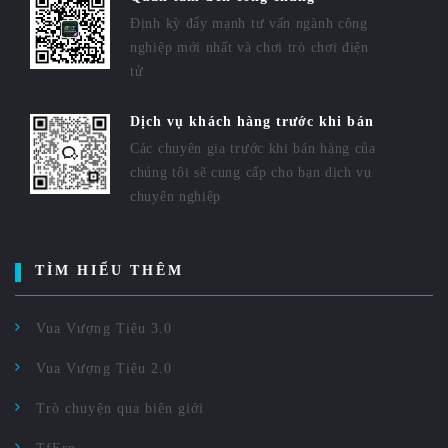
Định kỳ đẩy mạnh tư vấn ngành công
nghiệp mới nhất và chơi trò chơi điện
tử
Dịch vụ khách hàng trước khi bán
Các chuyên gia trước khi bán hàng của
chúng tôi sẽ cung cấp cho bạn dịch vụ
chuyên nghiệp
TÌM HIỂU THÊM
Vua Vượng Tiêu 3.0
Vua Vượng Tiêu 2.0
Trò chuyện qua biên giới