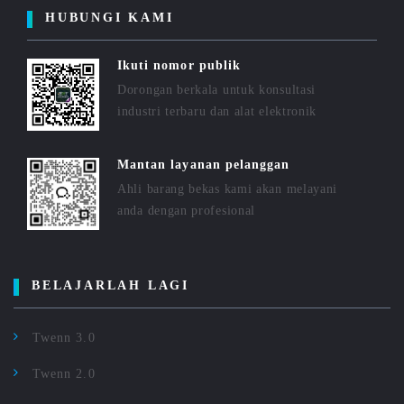
HUBUNGI KAMI
Ikuti nomor publik
Dorongan berkala untuk konsultasi
industri terbaru dan alat elektronik
Mantan layanan pelanggan
Ahli barang bekas kami akan melayani
anda dengan profesional
BELAJARLAH LAGI
Twenn 3.0
Twenn 2.0