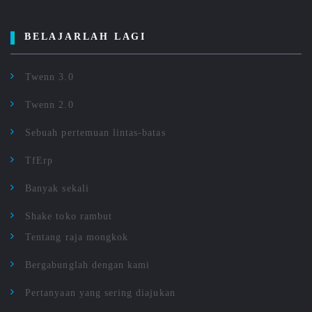
BELAJARLAH LAGI
Twenn 3.0
Twenn 2.0
Sebuah pertemuan lintas-batas
TfErp
Banyak sekali
Shake toko rambut
Tentang raja mongkok
Bergabunglah dengan kami
Pertanyaan yang sering diajukan