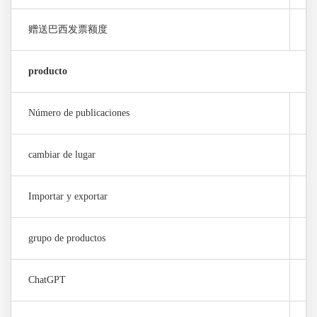
赠送巴西发票额度
0 
producto
Número de publicaciones
10
cambiar de lugar
10
Importar y exportar
×
grupo de productos
×
ChatGPT
10