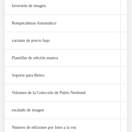
Inversión de imagen
×
Rompecabezas Automático
×
variante de precio bajo
×
Plantillas de edición masiva
1 
Soporte para Retiro
×
Volumen de la Colección de Palets Neobund
0 
escalado de imagen
10
Número de ediciones por lotes a la vez
10