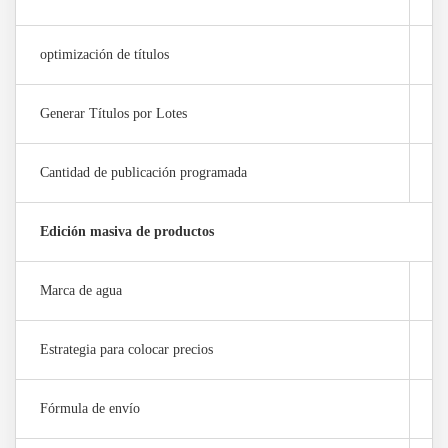
optimización de títulos
×
Generar Títulos por Lotes
×
Cantidad de publicación programada
0 
Edición masiva de productos
Marca de agua
10
Estrategia para colocar precios
2 
Fórmula de envío
2 