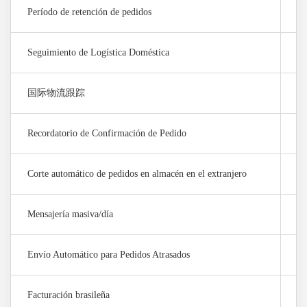
Período de retención de pedidos
半
Seguimiento de Logística Doméstica
0 
国际物流跟踪
0 
Recordatorio de Confirmación de Pedido
×
Corte automático de pedidos en almacén en el extranjero
×
Mensajería masiva/día
0
Envío Automático para Pedidos Atrasados
×
Facturación brasileña
×