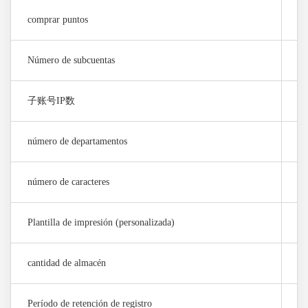
comprar puntos
2
Número de subcuentas
0 
子账号IP数
0 
número de departamentos
0
número de caracteres
0
Plantilla de impresión (personalizada)
0
cantidad de almacén
1
Período de retención de registro
1 