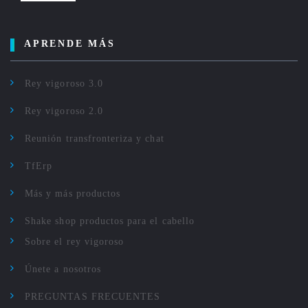
APRENDE MÁS
Rey vigoroso 3.0
Rey vigoroso 2.0
Reunión transfronteriza y chat
TfErp
Más y más productos
Shake shop productos para el cabello
Sobre el rey vigoroso
Únete a nosotros
PREGUNTAS FRECUENTES