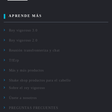
APRENDE MÁS
Rey vigoroso 3.0
Rey vigoroso 2.0
Reunión transfronteriza y chat
TfErp
Más y más productos
Shake shop productos para el cabello
Sobre el rey vigoroso
Únete a nosotros
PREGUNTAS FRECUENTES