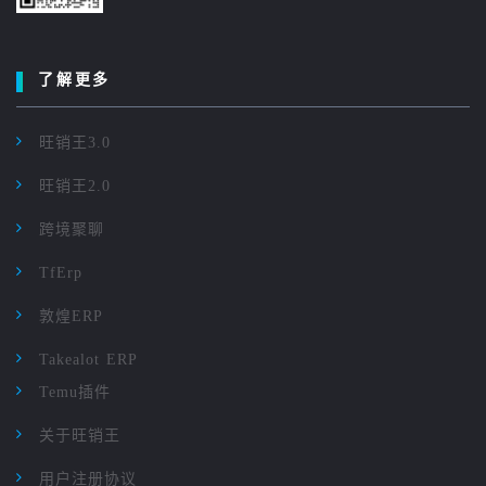
了解更多
旺销王3.0
旺销王2.0
跨境聚聊
TfErp
敦煌ERP
Takealot ERP
Temu插件
关于旺销王
用户注册协议