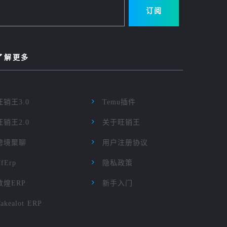
订阅
了解更多
旺销王3.0
Temu插件
旺销王2.0
关于旺销王
跨境聚聊
用户注册协议
TfErp
隐私政策
敦煌ERP
新手入门
akealot ERP