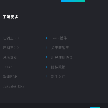
了解更多
旺销王3.0
Temu插件
旺销王2.0
关于旺销王
跨境聚聊
用户注册协议
TfErp
隐私政策
敦煌ERP
新手入门
Takealot ERP