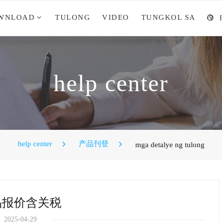
WNLOAD
TULONG
VIDEO
TUNGKOL SA
help center
help center
产品刊登
mga detalye ng tulong
品报价含关税
2025-04-29