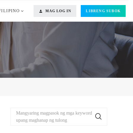
FILIPINO
MAG LOG IN
LIBRENG SUBOK
Mangyaring magpasok ng mga keyword
upang maghanap ng tulong