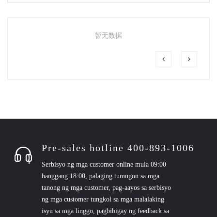
暂无数据
Pre-sales hotline 400-893-1006
Serbisyo ng mga customer online mula 09:00
hanggang 18:00, palaging tumugon sa mga
tanong ng mga customer, pag-aayos sa serbisyo
ng mga customer tungkol sa mga malalaking
isyu sa mga linggo, pagbibigay ng feedback sa