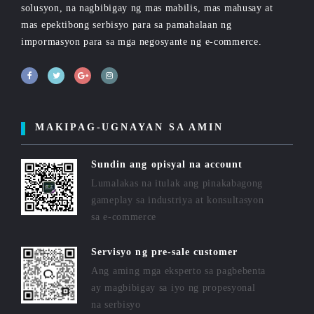
solusyon, na nagbibigay ng mas mabilis, mas mahusay at
mas epektibong serbisyo para sa pamahalaan ng
impormasyon para sa mga negosyante ng e-commerce.
MAKIPAG-UGNAYAN SA AMIN
Sundin ang opisyal na account
Lumalakas na itulak ang pinakabagong
gameplay sa industriya at konsultasyon
sa e-commerce
Servisyo ng pre-sale customer
Ang aming mga eksperto sa pagbebenta
ay magbibigay sa iyo ng propesyonal
na serbisyo