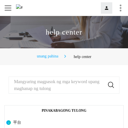
help center
unang pahina
help center
Mangyaring magpasok ng mga keyword upang
maghanap ng tulong
PINAKABAGONG TULONG
平台