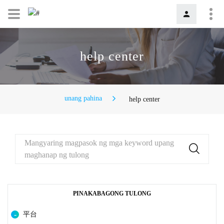
help center
unang pahina
help center
Mangyaring magpasok ng mga keyword upang
maghanap ng tulong
PINAKABAGONG TULONG
平台