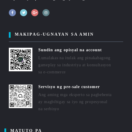
MAKIPAG-UGNAYAN SA AMIN
Sundin ang opisyal na account
Lumalakas na itulak ang pinakabagong
gameplay sa industriya at konsultasyon
sa e-commerce
Servisyo ng pre-sale customer
Ang aming mga eksperto sa pagbebenta
ay magbibigay sa iyo ng propesyonal
na serbisyo
MATUTO PA