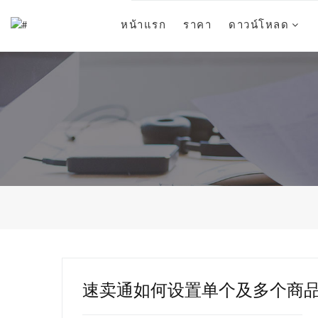
หน้าแรก
ราคา
ดาวน์โหลด
速卖通如何设置单个及多个商