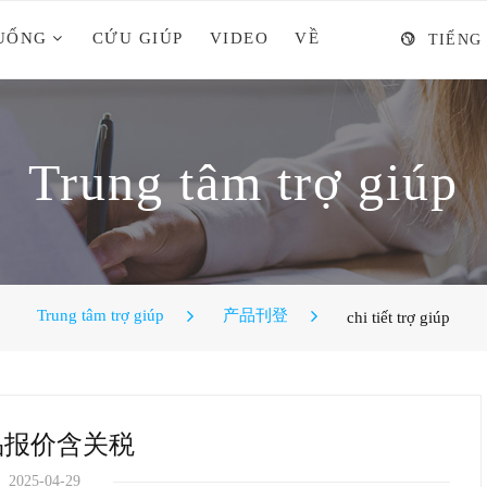
XUỐNG
CỨU GIÚP
VIDEO
VỀ
TIẾNG
Trung tâm trợ giúp
Trung tâm trợ giúp
产品刊登
chi tiết trợ giúp
品报价含关税
2025-04-29