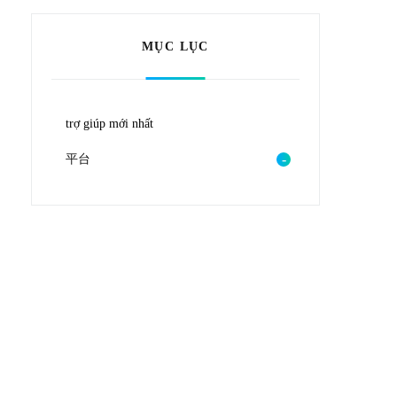
MỤC LỤC
trợ giúp mới nhất
平台