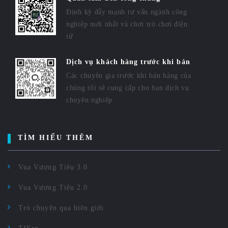
Định kỳ đẩy mạnh tư vấn ngành công
nghiệp mới nhất và chơi trò chơi điện
tử
Dịch vụ khách hàng trước khi bán
Các chuyên gia trước khi bán hàng của
chúng tôi sẽ cung cấp cho bạn dịch vụ
chuyên nghiệp
TÌM HIỂU THÊM
Vua Vượng Tiêu 3.0
Vua Vượng Tiêu 2.0
Trò chuyện qua biên giới