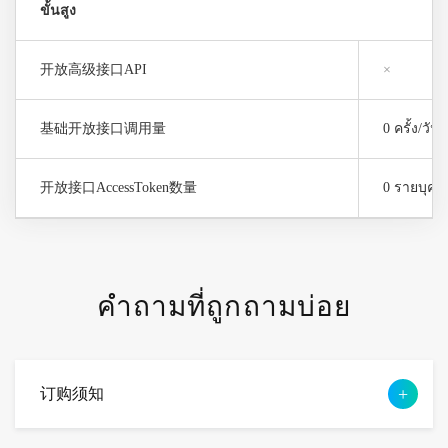
ขั้นสูง
开放高级接口API
×
基础开放接口调用量
0 ครั้ง/วัน
开放接口AccessToken数量
0 รายบุคค
คำถามที่ถูกถามบ่อย
订购须知