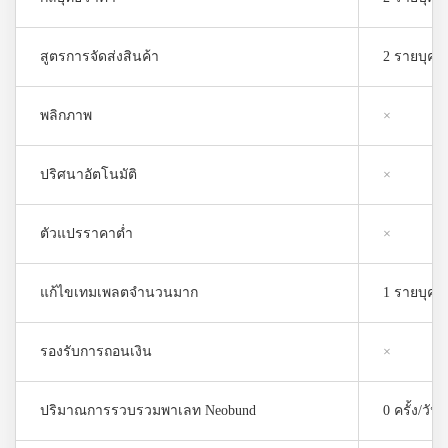
สูตรการจัดส่งสินค้า
2 รายบุคค
พลิกภาพ
×
ปริศนาอัตโนมัติ
×
ตัวแปรราคาต่ำ
×
แก้ไขเทมเพลตจำนวนมาก
1 รายบุคค
รองรับการถอนเงิน
×
ปริมาณการรวบรวมพาเลท Neobund
0 ครั้ง/วัน