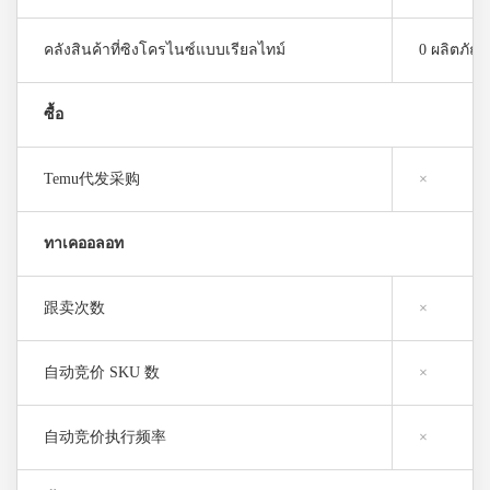
คลังสินค้าที่ซิงโครไนซ์แบบเรียลไทม์
0 ผลิตภัณฑ
ซื้อ
Temu代发采购
×
ทาเคออลอท
跟卖次数
×
自动竞价 SKU 数
×
自动竞价执行频率
×