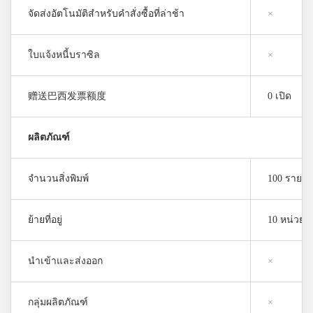
จัดส่งอัตโนมัติสำหรับคำสั่งซื้อที่ล่าช้า
×
ใบแจ้งหนี้บราซิล
×
赠送巴西发票额度
0 เปิด
ผลิตภัณฑ์
จำนวนสิ่งพิมพ์
100 รายบุ
ย้ายที่อยู่
10 หน่วย/ว
นำเข้าและส่งออก
×
กลุ่มผลิตภัณฑ์
×