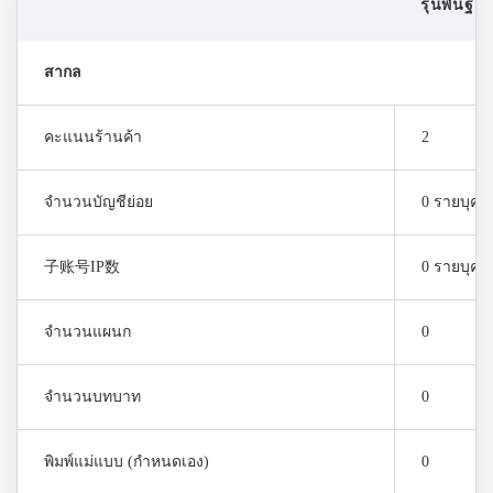
รุ่นพื้นฐา
สากล
คะแนนร้านค้า
2
จำนวนบัญชีย่อย
0 รายบุคค
子账号IP数
0 รายบุคค
จำนวนแผนก
0
จำนวนบทบาท
0
พิมพ์แม่แบบ (กำหนดเอง)
0