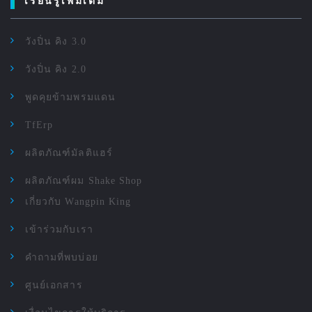
เรียนรู้เพิ่มเติม
วังปิ่น คิง 3.0
วังปิ่น คิง 2.0
พูดคุยข้ามพรมแดน
TfErp
ผลิตภัณฑ์มัลติแฮร์
ผลิตภัณฑ์ผม Shake Shop
เกี่ยวกับ Wangpin King
เข้าร่วมกับเรา
คำถามที่พบบ่อย
ศูนย์เอกสาร