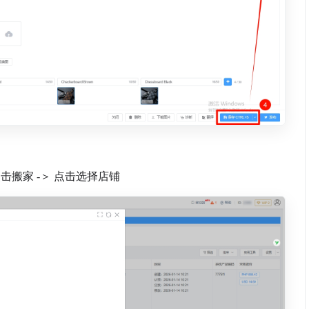
击搬家 -＞ 点击选择店铺