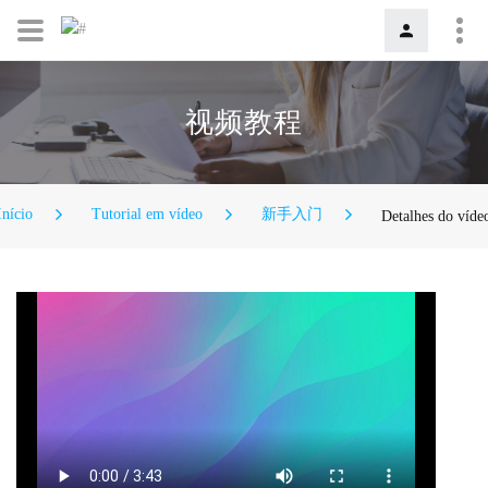
视频教程
Início
Tutorial em vídeo
新手入门
Detalhes do víde