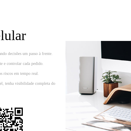
lular
ando decisões um passo à frente.
e e controlar cada pedido.
os riscos em tempo real.
, tenha visibilidade completa do