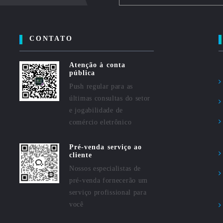
CONTATO
Atenção à conta
pública
Push regular para as
últimas consultas do setor
e jogabilidade de
comércio eletrônico
Pré-venda serviço ao
cliente
Nossos especialistas de
pré-venda fornecerão um
serviço profissional para
você