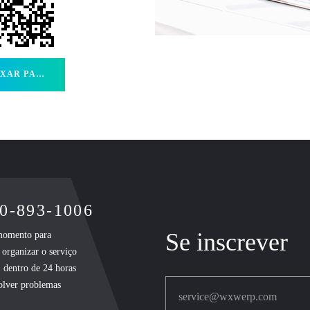
R PARA IOS
00-893-1006
Se inscrever
 momento para
 organizar o serviço
, dentro de 24 horas
solver problemas
service@wxwerp.com