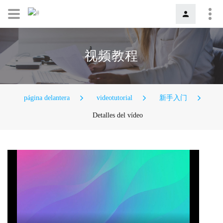
视频教程
página delantera
videotutorial
新手入门
Detalles del vídeo