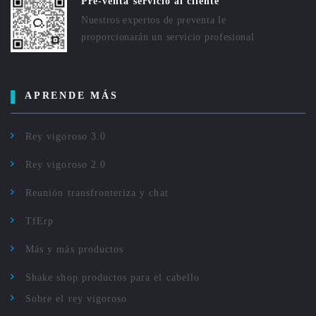
Pre-venta servicio al cliente
Nuestros expertos de preventa le
proporcionarán un servicio profesional
APRENDE MÁS
Rey vigoroso 3.0
Rey vigoroso 2.0
Reunión transfronteriza y chat
TfErp
Más y más productos
Shake shop productos para el cabello
Sobre el rey vigoroso