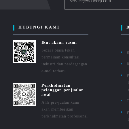
service@wxwerp.com
HUBUNGI KAMI
Ikut akaun rasmi
Secara biasa tekan
R
permainan konsultasi
industri dan perdagangan
R
e-mel terbaru
P
Perkhidmatan
pelanggan penjualan
awal
Ahli pre-jualan kami
akan memberikan
P
perkhidmatan profesional