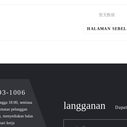
暂无数据
HALAMAN SEBE
893-1006
langganan
ngga 18:00, sentiasa
Dapat
dmatan pelanggan
u, menyediakan balas
ari kerja