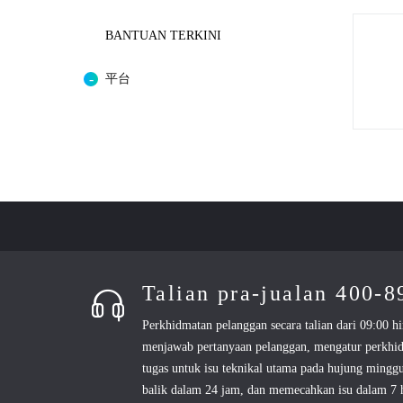
BANTUAN TERKINI
平台
Talian pra-jualan 400-
Perkhidmatan pelanggan secara talian dari 09:00 hi
menjawab pertanyaan pelanggan, mengatur perkhi
tugas untuk isu teknikal utama pada hujung mingg
balik dalam 24 jam, dan memecahkan isu dalam 7 h