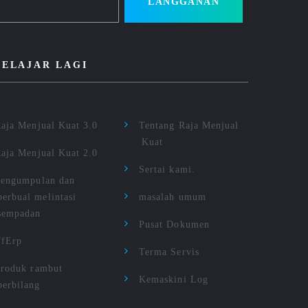
LANGGANAN
BELAJAR LAGI
aja Menjual Kuat 3.0
Tentang Raja Menjual
Kuat
aja Menjual Kuat 2.0
Sertai kami.
engumpulan dan
berbual melintasi
masalah umum
sempadan
Pusat Dokumen
TfErp
Terma Servis
roduk rambut
Kemaskini Log
berbilang