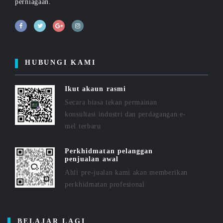
perniagaan.
HUBUNGI KAMI
Ikut akaun rasmi
Secara biasa tekan permainan
konsultasi industri dan perdagangan e-
mel terbaru
Perkhidmatan pelanggan
penjualan awal
Ahli pre-jualan kami akan memberikan
perkhidmatan profesional
BELAJAR LAGI