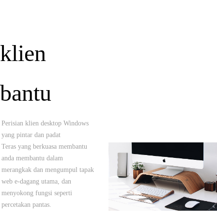
klien
bantu
Perisian klien desktop Windows
yang pintar dan padat
Teras yang berkuasa membantu
anda membantu dalam
merangkak dan mengumpul tapak
web e-dagang utama, dan
menyokong fungsi seperti
percetakan pantas.