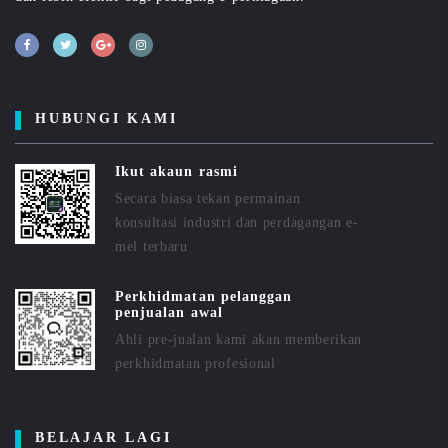
HUBUNGI KAMI
Ikut akaun rasmi
Secara biasa tekan permainan
konsultasi industri dan perdagangan e-
mel terbaru
Perkhidmatan pelanggan
penjualan awal
Ahli pre-jualan kami akan memberikan
perkhidmatan profesional
BELAJAR LAGI