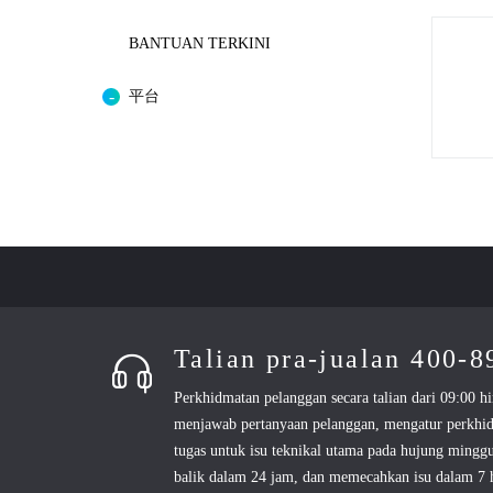
BANTUAN TERKINI
平台
Talian pra-jualan 400-
Perkhidmatan pelanggan secara talian dari 09:00 hi
menjawab pertanyaan pelanggan, mengatur perkhi
tugas untuk isu teknikal utama pada hujung mingg
balik dalam 24 jam, dan memecahkan isu dalam 7 h