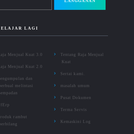
LANGGANAN
BELAJAR LAGI
aja Menjual Kuat 3.0
Tentang Raja Menjual
Kuat
aja Menjual Kuat 2.0
Sertai kami.
engumpulan dan
berbual melintasi
masalah umum
sempadan
Pusat Dokumen
TfErp
Terma Servis
roduk rambut
Kemaskini Log
berbilang