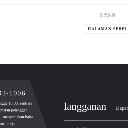
暂无数据
HALAMAN SEBE
893-1006
langganan
ngga 18:00, sentiasa
Dapat
dmatan pelanggan
u, menyediakan balas
ari kerja