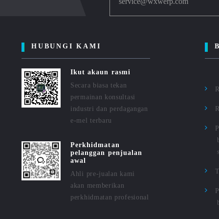
service@wxwerp.com
HUBUNGI KAMI
Ikut akaun rasmi
Secara biasa tekan
R
permainan konsultasi
industri dan perdagangan
R
e-mel terbaru
P
Perkhidmatan
pelanggan penjualan
awal
Ahli pre-jualan kami
akan memberikan
P
perkhidmatan profesional