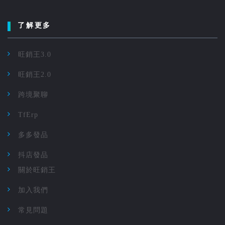
了解更多
旺銷王3.0
旺銷王2.0
跨境聚聊
TfErp
多多發品
抖店發品
關於旺銷王
加入我們
常見問題