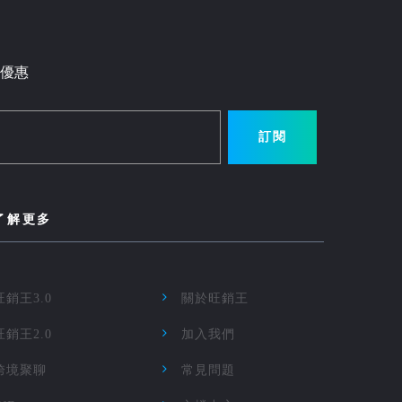
優惠
訂閱
了解更多
旺銷王3.0
關於旺銷王
旺銷王2.0
加入我們
跨境聚聊
常見問題