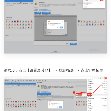
第六步：点击【设置及其他】 -＞ 找到拓展 -＞ 点击管理拓展