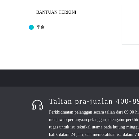
BANTUAN TERKINI
平台
Talian pra-jualan 400-
Perkhidmatan pelanggan secara talian dari 09:00 hi
menjawab pertanyaan pelanggan, mengatur perkhi
tugas untuk isu teknikal utama pada hujung mingg
balik dalam 24 jam, dan memecahkan isu dalam 7 h