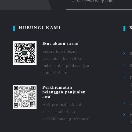
service@wxwerp.com
HUBUNGI KAMI
Ikut akaun rasmi
Secara biasa tekan
R
permainan konsultasi
industri dan perdagangan
R
e-mel terbaru
P
Perkhidmatan
pelanggan penjualan
awal
Ahli pre-jualan kami
akan memberikan
P
perkhidmatan profesional