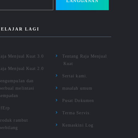
LANGGANAN
BELAJAR LAGI
aja Menjual Kuat 3.0
Tentang Raja Menjual
Kuat
aja Menjual Kuat 2.0
Sertai kami.
engumpulan dan
berbual melintasi
masalah umum
sempadan
Pusat Dokumen
TfErp
Terma Servis
roduk rambut
Kemaskini Log
berbilang