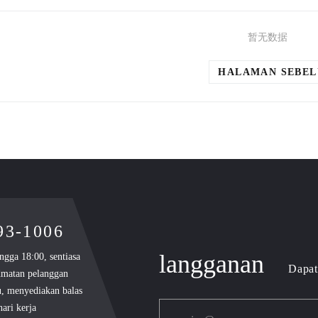
暂无数据
HALAMAN SEBE
893-1006
langganan
ngga 18:00, sentiasa
Dapat
dmatan pelanggan
u, menyediakan balas
ari kerja