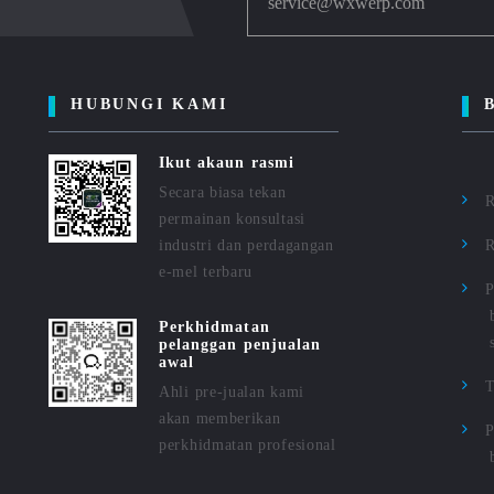
service@wxwerp.com
HUBUNGI KAMI
Ikut akaun rasmi
Secara biasa tekan
R
permainan konsultasi
industri dan perdagangan
R
e-mel terbaru
P
Perkhidmatan
pelanggan penjualan
awal
Ahli pre-jualan kami
akan memberikan
P
perkhidmatan profesional