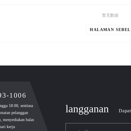
暂无数据
HALAMAN SEBE
893-1006
langganan
ngga 18:00, sentiasa
Dapat
dmatan pelanggan
u, menyediakan balas
ari kerja