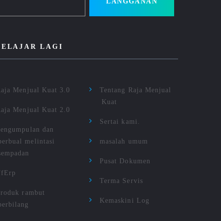
LANGGANAN
BELAJAR LAGI
aja Menjual Kuat 3.0
Tentang Raja Menjual
Kuat
aja Menjual Kuat 2.0
Sertai kami.
engumpulan dan
berbual melintasi
masalah umum
sempadan
Pusat Dokumen
TfErp
Terma Servis
roduk rambut
Kemaskini Log
berbilang