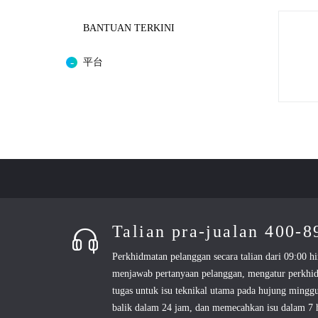
BANTUAN TERKINI
平台
Talian pra-jualan 400-
Perkhidmatan pelanggan secara talian dari 09:00 hi
menjawab pertanyaan pelanggan, mengatur perkhi
tugas untuk isu teknikal utama pada hujung mingg
balik dalam 24 jam, dan memecahkan isu dalam 7 h