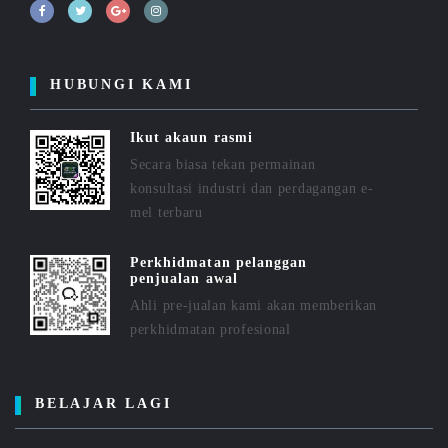
HUBUNGI KAMI
Ikut akaun rasmi
Secara biasa tekan permainan
konsultasi industri dan perdagangan e-
mel terbaru
Perkhidmatan pelanggan
penjualan awal
Ahli pre-jualan kami akan memberikan
perkhidmatan profesional
BELAJAR LAGI