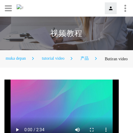
视频教程
muka depan
tutorial video
产品
Butiran video