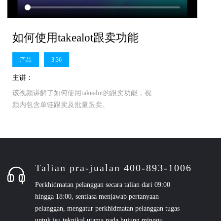
如何使用takealot跟卖功能
产品
3:36
主讲：
该视频讲解了如何使用takealot的跟卖功能，视
频内包含单链跟卖及批量跟卖。
Talian pra-jualan 400-893-1006
Perkhidmatan pelanggan secara talian dari 09:00
hingga 18:00, sentiasa menjawab pertanyaan
pelanggan, mengatur perkhidmatan pelanggan tugas
untuk isu teknikal utama pada hujung minggu,