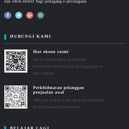
dan lebih efektif bagi pedagang e-perniagaan.
HUBUNGI KAMI
Ikut akaun rasmi
Secara biasa tekan permainan
konsultasi industri dan perdagangan e-
mel terbaru
Perkhidmatan pelanggan
penjualan awal
Ahli pre-jualan kami akan memberikan
perkhidmatan profesional
BELAJAR LAGI