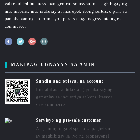
value-added business management solusyon, na nagbibigay ng
mas mabilis, mas mahusay at mas epektibong serbisyo para sa
pamahalaan ng impormasyon para sa mga negosyante ng e-
commerce.
MAKIPAG-UGNAYAN SA AMIN
Sundin ang opisyal na account
Lumalakas na itulak ang pinakabagong
gameplay sa industriya at konsultasyon
sa e-commerce
Servisyo ng pre-sale customer
Ang aming mga eksperto sa pagbebenta
ay magbibigay sa iyo ng propesyonal