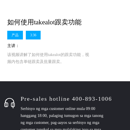
如何使用takealot跟卖功能
产品
3:36
主讲：
该视频讲解了如何使用takealot的跟卖功能，视
频内包含单链跟卖及批量跟卖。
Pre-sales hotline 400-893-1006
Serbisyo ng mga customer online mula 09:00
hanggang 18:00, palaging tumugon sa mga tanong
ng mga customer, pag-aayos sa serbisyo ng mga
customer tungkol sa mga malalaking isyu sa mga