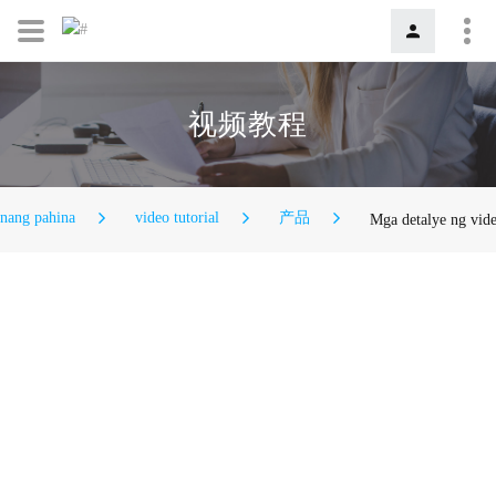
视频教程
nang pahina
video tutorial
产品
Mga detalye ng vid