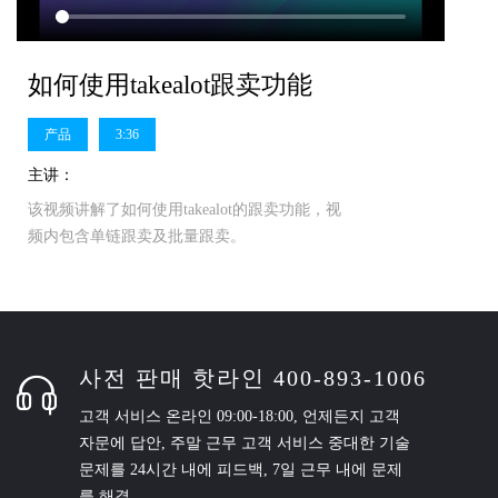
如何使用takealot跟卖功能
产品
3:36
主讲：
该视频讲解了如何使用takealot的跟卖功能，视
频内包含单链跟卖及批量跟卖。
사전 판매 핫라인 400-893-1006
고객 서비스 온라인 09:00-18:00, 언제든지 고객
자문에 답안, 주말 근무 고객 서비스 중대한 기술
문제를 24시간 내에 피드백, 7일 근무 내에 문제
를 해결