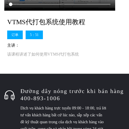
VTMS代打包系统使用教程
订单
5：51
主讲：
该课程讲述了如何使用VTMS代打包系统
Đường dây nóng trước khi bán hàng
400-893-1006
Dịch vụ khách hàng trực tuyến 09:00 - 18:00, trả lời
tư vấn khách hàng bất cứ lúc nào, sắp xếp các vấn
đề kỹ thuật quan trọng của dịch vụ khách hàng vào
cuối tuần, cung cấp và phản hồi trong vòng 24 giờ,