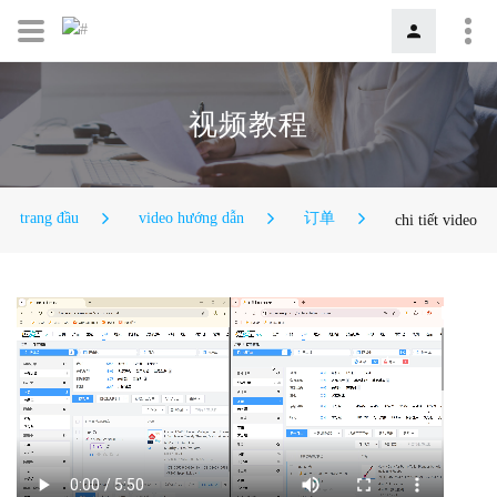
视频教程
trang đầu
video hướng dẫn
订单
chi tiết video