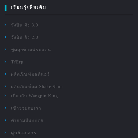
เรียนรู้เพิ่มเติม
วังปิ่น คิง 3.0
วังปิ่น คิง 2.0
พูดคุยข้ามพรมแดน
TfErp
ผลิตภัณฑ์มัลติแฮร์
ผลิตภัณฑ์ผม Shake Shop
เกี่ยวกับ Wangpin King
เข้าร่วมกับเรา
คำถามที่พบบ่อย
ศูนย์เอกสาร