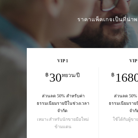
ราคาแพ็คเกจเป็นที่น่
VIP1
VIP
30
168
฿
฿
หยวน/ปี
ส่วนลด 50% สำหรับค่า
ส่วนลด 50% 
ธรรมเนียมรายปีในช่วงเวลา
ธรรมเนียมรายป
จำกัด
จำกั
เหมาะสำหรับนักขายมือใหม่
ใช้ได้กับผู้ข
ข้ามแดน