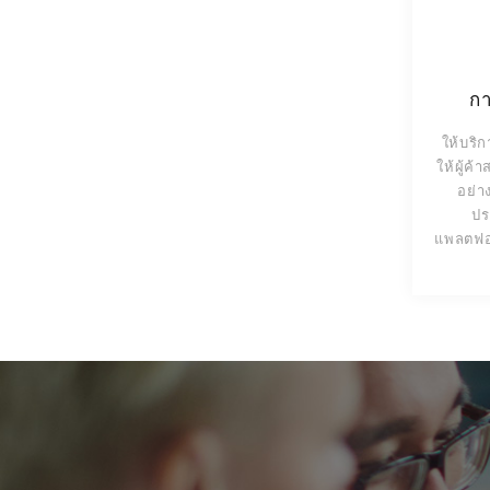
กา
ให้บริก
ให้ผู้ค
อย่า
ปร
แพลตฟอร