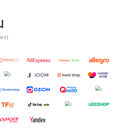
ม
่อง)