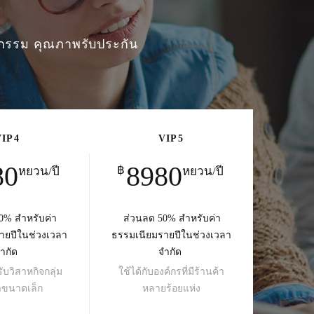
หกรรม คุณภาพรับประกัน
VIP4
VIP5
80
8980
฿
หยวน/ปี
หยวน/ปี
0% สำหรับค่า
ส่วนลด 50% สำหรับค่า
ายปีในช่วงเวลา
ธรรมเนียมรายปีในช่วงเวลา
ำกัด
จำกัด
บวิสาหกิจกลุ่ม
ใช้ได้กับองค์กรที่มีร้านค้า
าขนาดเล็ก
หลายร้อยแห่ง