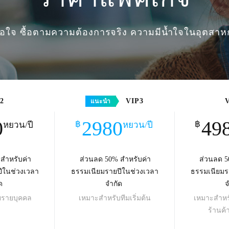
าพอใจ ซื้อตามความต้องการจริง ความมีน้ำใจในอุตสา
2
VIP3
แนะนำ
0
2980
49
฿
฿
หยวน/ปี
หยวน/ปี
สำหรับค่า
ส่วนลด 50% สำหรับค่า
ส่วนลด 5
ีในช่วงเวลา
ธรรมเนียมรายปีในช่วงเวลา
ธรรมเนียมร
ด
จำกัด
จ
ายรายบุคคล
เหมาะสำหรับทีมเริ่มต้น
เหมาะสำหรั
ร้านค้