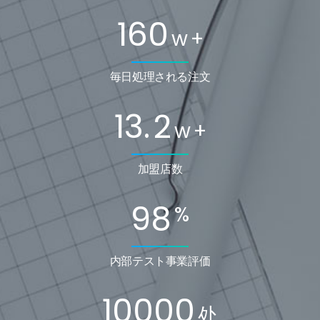
160
w
+
毎日処理される注文
13.
2
w
+
加盟店数
98
%
内部テスト事業評価
10000
处