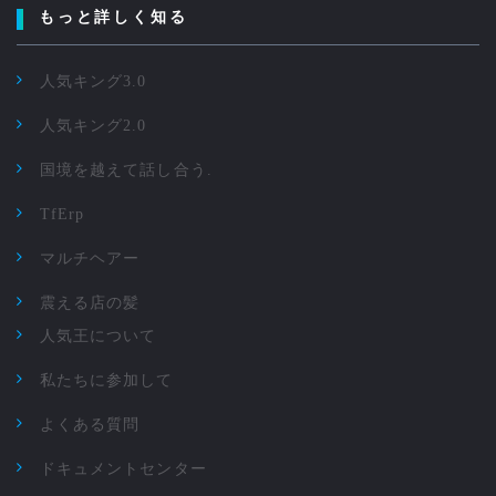
もっと詳しく知る
人気キング3.0
人気キング2.0
国境を越えて話し合う.
TfErp
マルチヘアー
震える店の髪
人気王について
私たちに参加して
よくある質問
ドキュメントセンター