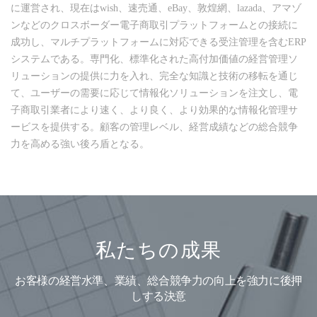
に運営され、現在はwish、速売通、eBay、敦煌網、lazada、アマゾ
ンなどのクロスボーダー電子商取引プラットフォームとの接続に
成功し、マルチプラットフォームに対応できる受注管理を含むERP
システムである。専門化、標準化された高付加価値の経営管理ソ
リューションの提供に力を入れ、完全な知識と技術の移転を通じ
て、ユーザーの需要に応じて情報化ソリューションを注文し、電
子商取引業者により速く、より良く、より効果的な情報化管理サ
ービスを提供する。顧客の管理レベル、経営成績などの総合競争
力を高める強い後ろ盾となる。
私たちの成果
お客様の経営水準、業績、総合競争力の向上を強力に後押
しする決意