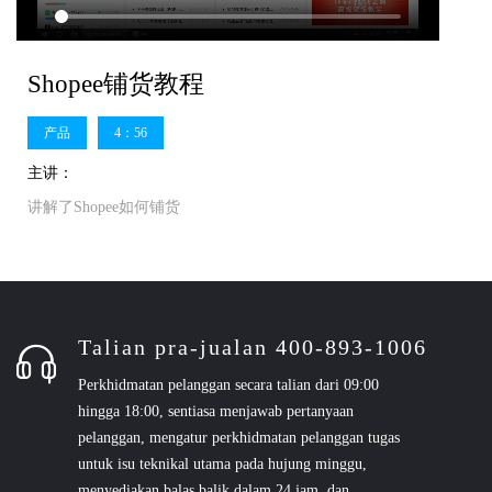
Shopee铺货教程
产品
4：56
主讲：
讲解了Shopee如何铺货
Talian pra-jualan 400-893-1006
Perkhidmatan pelanggan secara talian dari 09:00
hingga 18:00, sentiasa menjawab pertanyaan
pelanggan, mengatur perkhidmatan pelanggan tugas
untuk isu teknikal utama pada hujung minggu,
menyediakan balas balik dalam 24 jam, dan