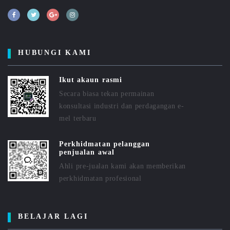
HUBUNGI KAMI
Ikut akaun rasmi
Secara biasa tekan permainan
konsultasi industri dan perdagangan e-
mel terbaru
Perkhidmatan pelanggan
penjualan awal
Ahli pre-jualan kami akan memberikan
perkhidmatan profesional
BELAJAR LAGI