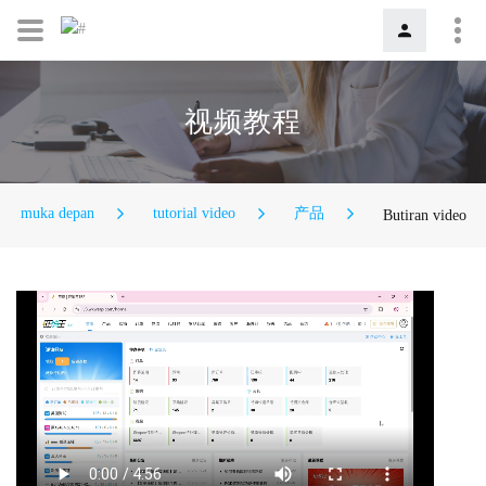
视频教程
muka depan
tutorial video
产品
Butiran video