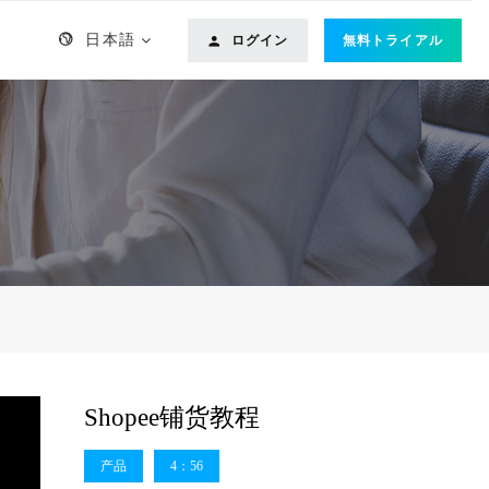
日本語
ログイン
無料トライアル
Shopee铺货教程
产品
4：56