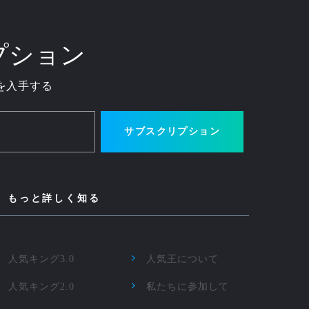
プション
を入手する
サブスクリプション
もっと詳しく知る
人気キング3.0
人気王について
人気キング2.0
私たちに参加して